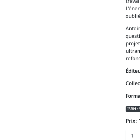
travai
L’éner
oublié
Antoin
questi
projet
ultram
refon
Éditeu
Collec
Format
ISBN :
Prix :