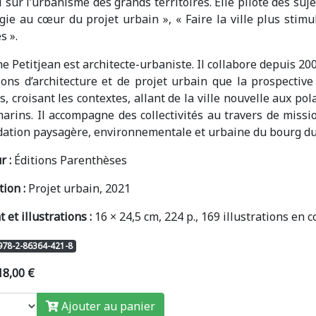
l sur l’urbanisme des grands territoires. Elle pilote des sujet
gie au cœur du projet urbain », « Faire la ville plus stimu
s ».
e Petitjean est architecte-urbaniste. Il collabore depuis 2
ons d’architecture et de projet urbain que la prospective 
s, croisant les contextes, allant de la ville nouvelle aux pol
arins. Il accompagne des collectivités au travers de missio
dation paysagère, environnementale et urbaine du bourg du
r :
Éditions Parenthèses
tion :
Projet urbain, 2021
 et illustrations :
16 × 24,5 cm, 224 p., 169 illustrations en c
 978-2-86364-421-8
 18,00 €
Ajouter au panier