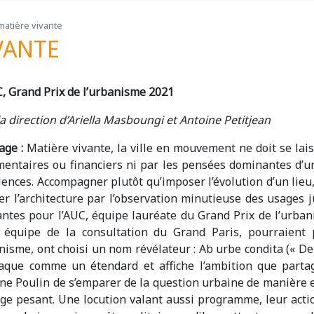
, matière vivante
IVANTE
C, Grand Prix de l’urbanisme 2021
a direction d’Ariella Masboungi et Antoine Petitjean
age :
Matière vivante, la ville en mouvement ne doit se lais
mentaires ou financiers ni par les pensées dominantes d
ences. Accompagner plutôt qu’imposer l’évolution d’un lieu, 
r l’architecture par l’observation minutieuse des usages ju
antes pour l’AUC, équipe lauréate du Grand Prix de l’urban
 équipe de la consultation du Grand Paris, pourraient 
nisme, ont choisi un nom révélateur : Ab urbe condita (« Dep
laque comme un étendard et affiche l’ambition que parta
ne Poulin de s’emparer de la question urbaine de manière e
ge pesant. Une locution valant aussi programme, leur actio