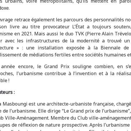
ts urbains, voire métropolitains, qu’ils mettent en par
doxe.
uvrage retrace également les parcours des personnalités no
son livre au titre provocateur L’État a toujours souten
nisme en 2021. Mais aussi le duo TVK (Pierre Alain Trévelo 
er avec les infrastructures de la modernité a trouvé u
tecture » : une installation exposée à la Biennale de
blissement de médiations fertiles entre sociétés humaines e
 année encore, le Grand Prix souligne combien, en s’e
roches, l’urbanisme contribue à l’invention et à la réalis
ble !
teurs :
a Masboungi est une architecte-urbaniste française, chargé
 de l’urbanisme. Elle dirige “Le Grand prix de l’urbanisme”, 
ub Ville-Aménagement. Membre du Club ville-aménagement, 
upes de réflexion de nature prospective. Après l’urbanisme 