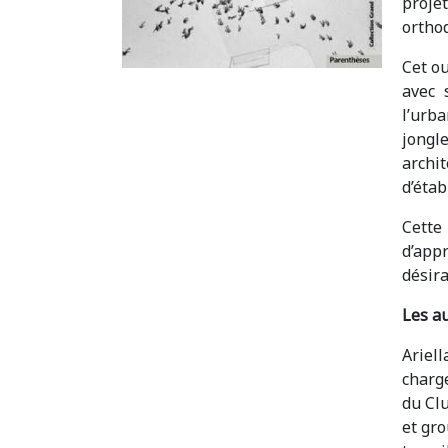
proje
ortho
Cet o
avec 
l’urba
jongl
archi
d’éta
Cette
d’app
désira
Les au
Ariell
charge
du Cl
et gro