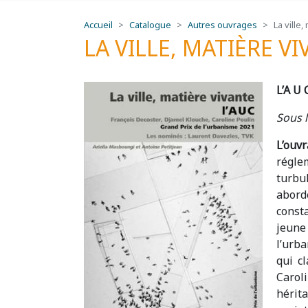
Accueil
Catalogue
Autres ouvrages
La ville
LA VILLE, MATIÈRE V
L’A U 
Sous l
L’ouvr
régle
turbul
aborde
const
jeune
l’urba
qui c
Caroli
hérita