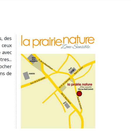
s, des
e ceux
e avec
res...
rocher
ons de