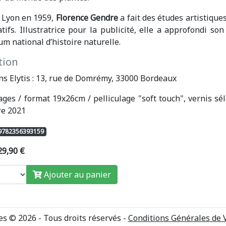
 Lyon en 1959,
Florence Gendre
a fait des études artistique
tifs. Illustratrice pour la publicité, elle a approfondi so
m national d’histoire naturelle.
tion
ns Elytis : 13, rue de Domrémy, 33000 Bordeaux
ges / format 19x26cm / pelliculage "soft touch", vernis séle
re 2021
 9782356393159
 29,90 €
Ajouter au panier
s © 2026 - Tous droits réservés -
Conditions Générales de 