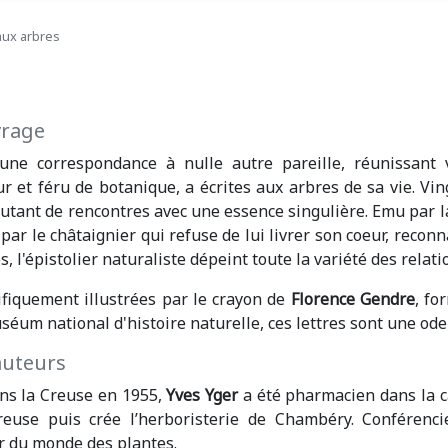
aux arbres
vrage
 une correspondance à nulle autre pareille, réunissant v
r et féru de botanique, a écrites aux arbres de sa vie. Ving
utant de rencontres avec une essence singulière. Emu par la
par le châtaignier qui refuse de lui livrer son coeur, reco
s, l'épistolier naturaliste dépeint toute la variété des rela
fiquement illustrées par le crayon de
Florence Gendre
, fo
éum national d'histoire naturelle, ces lettres sont une ode 
auteurs
ns la Creuse en 1955,
Yves Yger
a été pharmacien dans la ca
reuse puis crée l’herboristerie de Chambéry. Conférenci
r du monde des plantes.