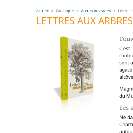
Accueil
Catalogue
Autres ouvrages
Lettres 
LETTRES AUX ARBRES
L’ou
C'est
conteu
sont a
agacé 
alcôve
Magni
du Mus
Les 
Né da
Chart
autou