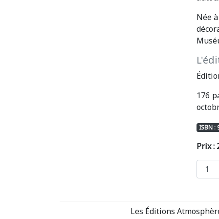
Née à
décora
Muséu
L'édi
Éditio
176 pa
octob
ISBN :
Prix :
Les Éditions Atmosphère